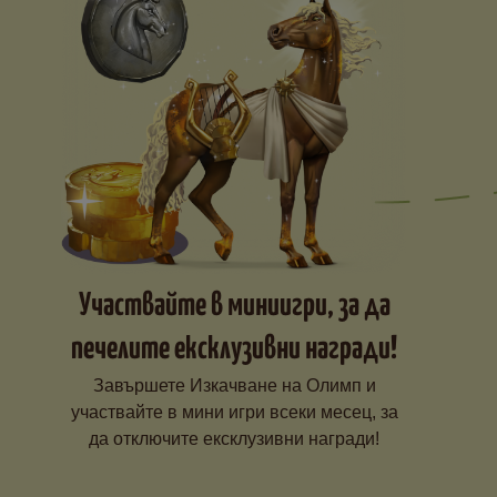
Участвайте в миниигри, за да
печелите ексклузивни награди!
Завършете Изкачване на Олимп и
участвайте в мини игри всеки месец, за
да отключите ексклузивни награди!