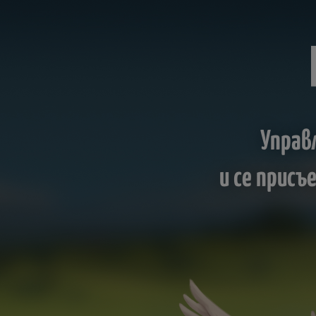
Управ
и се прис