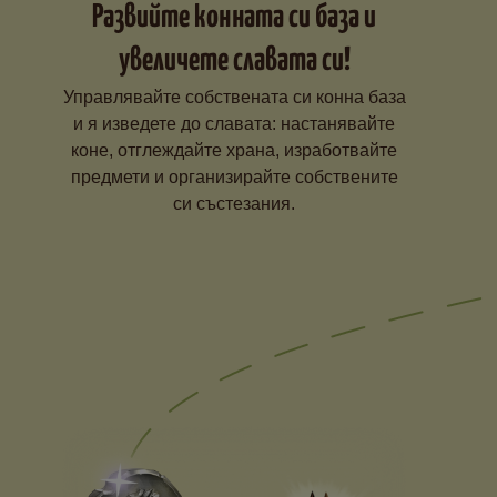
Развийте конната си база и
увеличете славата си!
Управлявайте собствената си конна база
и я изведете до славата: настанявайте
коне, отглеждайте храна, изработвайте
предмети и организирайте собствените
си състезания.