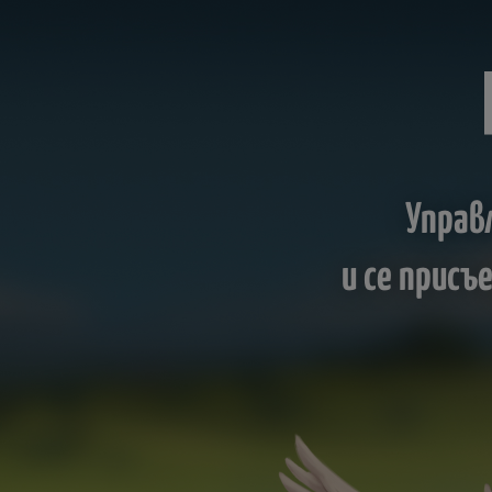
Управ
и се прис