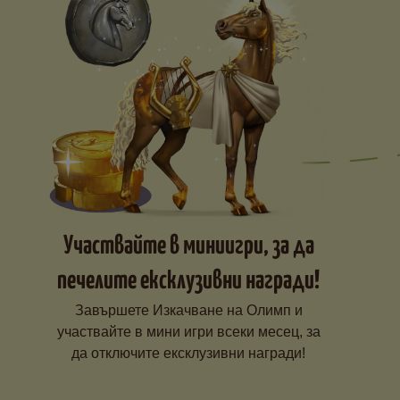
Участвайте в миниигри, за да
печелите ексклузивни награди!
Завършете Изкачване на Олимп и
участвайте в мини игри всеки месец, за
да отключите ексклузивни награди!