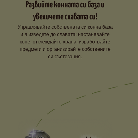
Развийте конната си база и
увеличете славата си!
Управлявайте собствената си конна база
и я изведете до славата: настанявайте
коне, отглеждайте храна, изработвайте
предмети и организирайте собствените
си състезания.