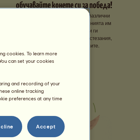
обучавайте конете си за победа!
Специализирайте конете си в различни
дисциплини, подобрявайте уменията им
със специално обучение и ги
регистрирайте за престижни състезания,
за да се изкачат в класациите.
ing cookies. To learn more
 You can set your cookies
haring and recording of your
hese online tracking
ookie preferences at any time
cline
Accept