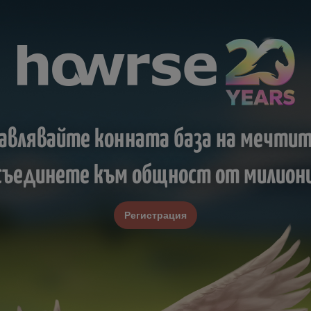
авлявайте конната база на мечтит
исъединете към общност от милиони
Регистрация