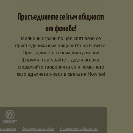
Присъединете се към общност
от фенове!
Милиони играчи по цял свят вече се
присъединиха към общността на Howrse!
Присъединете се към дискусионни
форуми, търгувайте с други играчи,
споделяйте творенията си и помогнете
като вдъхнете живот в света на Howrse!
а родители
Юридически детайли
Управление на бисквитки