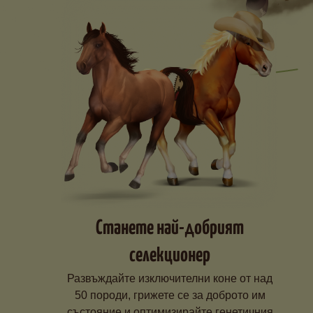
Станете най-добрият
селекционер
Развъждайте изключителни коне от над
50 породи, грижете се за доброто им
състояние и оптимизирайте генетичния