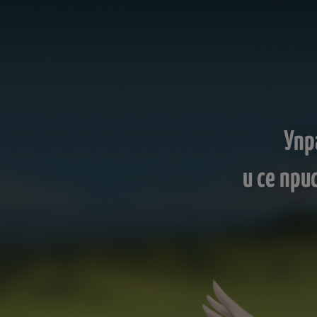
Упр
и се пр