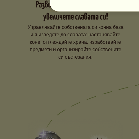
Развийте конната си база и
увеличете славата си!
Управлявайте собствената си конна база
и я изведете до славата: настанявайте
коне, отглеждайте храна, изработвайте
предмети и организирайте собствените
си състезания.