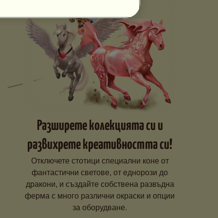
Разширете колекцията си и
развихрете креативността си!
Отключете стотици специални коне от
фантастични светове, от еднорози до
дракони, и създайте собствена развъдна
ферма с много различни окраски и опции
за оборудване.