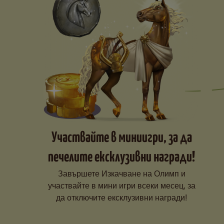
Участвайте в миниигри, за да
печелите ексклузивни награди!
Завършете Изкачване на Олимп и
участвайте в мини игри всеки месец, за
да отключите ексклузивни награди!