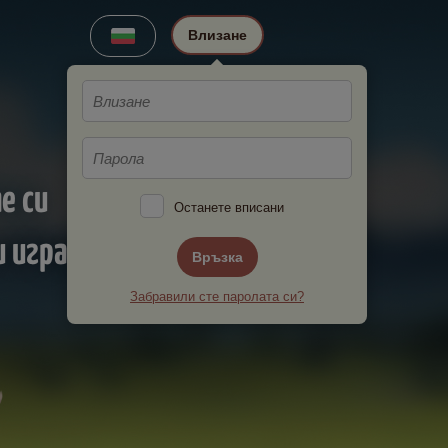
Влизане
е си
Останете вписани
 играчи!
Връзка
Забравили сте паролата си?