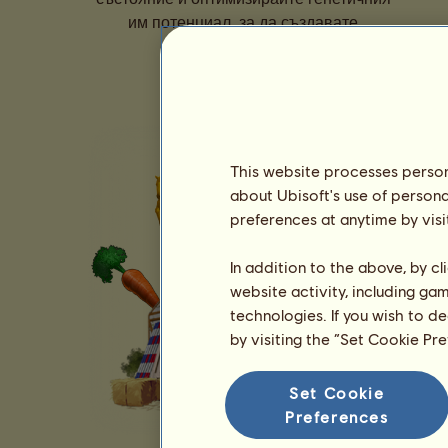
им потенциал, за да създавате
поколения шампиони.
This website processes persona
about Ubisoft's use of persona
preferences at anytime by visi
In addition to the above, by c
website activity, including ga
technologies. If you wish to d
by visiting the “Set Cookie Pr
Set Cookie
Preferences