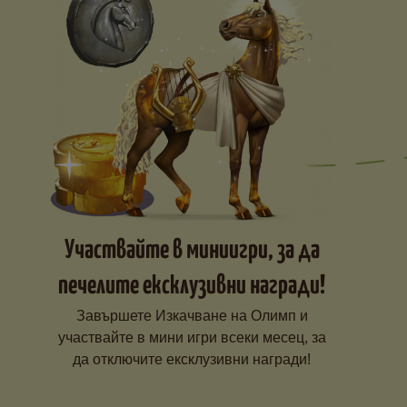
Участвайте в миниигри, за да
печелите ексклузивни награди!
Завършете Изкачване на Олимп и
участвайте в мини игри всеки месец, за
да отключите ексклузивни награди!