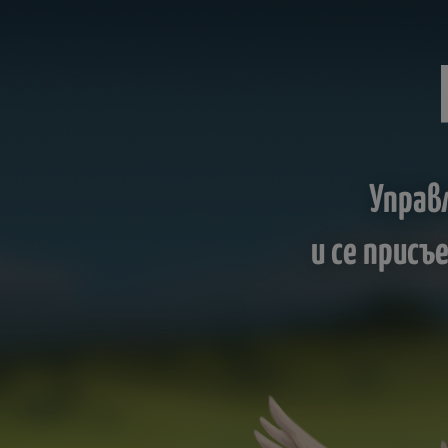
Управ
и се прис