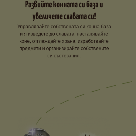
Развийте конната си база и
увеличете славата си!
Управлявайте собствената си конна база
и я изведете до славата: настанявайте
коне, отглеждайте храна, изработвайте
предмети и организирайте собствените
си състезания.