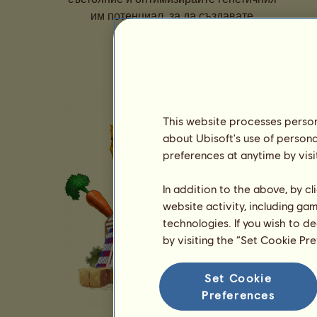
им потенциал, за да създавате
поколения шампиони.
This website processes persona
about Ubisoft's use of persona
preferences at anytime by visi
In addition to the above, by c
website activity, including ga
technologies. If you wish to d
by visiting the “Set Cookie Pr
Set Cookie
Preferences