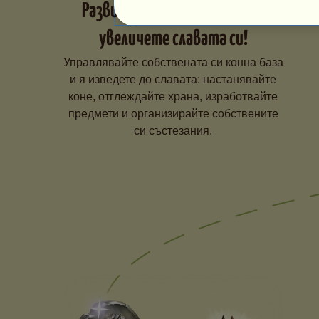
Развийте конната си база и
увеличете славата си!
Управлявайте собствената си конна база
и я изведете до славата: настанявайте
коне, отглеждайте храна, изработвайте
предмети и организирайте собствените
си състезания.