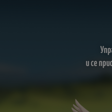
Упр
и се пр