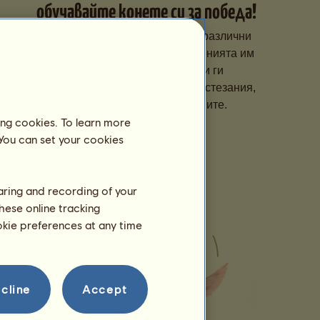
обучавайте конете си за победа!
Специализирайте конете си в различни
дисциплини, подобрявайте уменията им
със специално обучение и ги
регистрирайте за престижни състезания,
за да се изкачат в класациите.
ing cookies. To learn more
 You can set your cookies
haring and recording of your
hese online tracking
ookie preferences at any time
cline
Accept