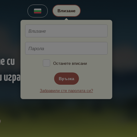
Влизане
е си
Останете вписани
 играчи!
Връзка
Забравили сте паролата си?