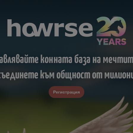
авлявайте конната база на мечтит
исъединете към общност от милиони
Регистрация