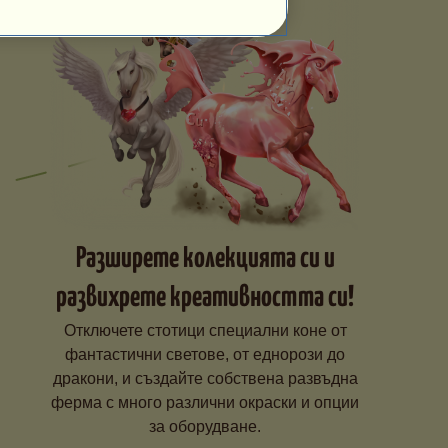
Разширете колекцията си и
развихрете креативността си!
Отключете стотици специални коне от
фантастични светове, от еднорози до
дракони, и създайте собствена развъдна
ферма с много различни окраски и опции
за оборудване.