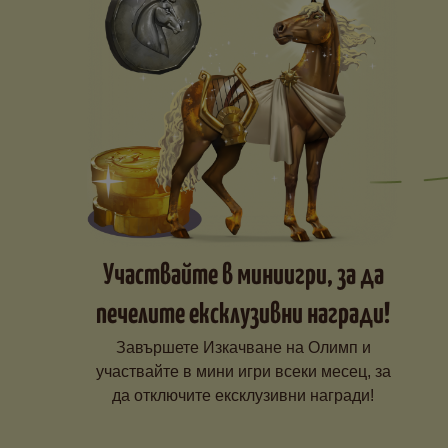
Участвайте в миниигри, за да
печелите ексклузивни награди!
Завършете Изкачване на Олимп и
участвайте в мини игри всеки месец, за
да отключите ексклузивни награди!