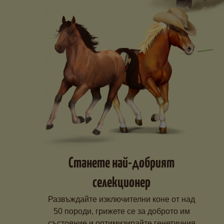
Станете най-добрият
селекционер
Развъждайте изключителни коне от над
50 породи, грижете се за доброто им
състояние и оптимизирайте генетичния