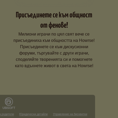
Присъединете се към общност
от фенове!
Милиони играчи по цял свят вече се
присъединиха към общността на Howrse!
Присъединете се към дискусионни
форуми, търгувайте с други играчи,
споделяйте творенията си и помогнете
като вдъхнете живот в света на Howrse!
а родители
Юридически детайли
Управление на бисквитки