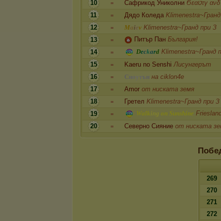
10
Сафрикод Униколни
Ϭεαטτγ α
=
11
Дядо Коледа
Klimenestra~Гранд
=
12
M
a
i
e
v
Klimenestra~Гранд при З
=
Питър Пан
България!
13
=
D
e
c
k
a
r
d
Klimenestra~Гранд 
14
=
15
Kaeru no Senshi
Лисунгерът
=
16
С
н
о
у
т
ъ
н
на ciklon4e
=
17
Amor
от ниската земя
=
18
Гретел
Klimenestra~Гранд при З
=
W
a
l
k
i
n
g
o
n
S
u
n
s
h
i
n
e
Frieslan
19
=
20
Северно Сияние
от ниската зе
=
Побе
269
270
271
272