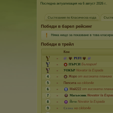
Последна актуализация на 6 август 2026 г..
Състезания по Класическа езда
Състе
Победи в барел рейсинг
Няма нищо за показване в това класира
Победи в трейл
Кон
@
.
P
U
F
I
.
@
=
П
Ъ
Р
С
И
България!
=
У
О
К
Ъ
Р
Novator lа Espada
=
Жоро
от високата планина
4
=
5
Пепсита
на ciklon4e
=
Май222
от високата плани
6
=
М
а
г
ь
о
с
н
и
к
Novator lа Espa
7
=
Й
е
т
и
Novator lа Espada
8
=
9
С
е
л
м
а
на ciklon4e
=