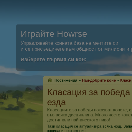
Играйте Howrse
Управлявайте конната база на мечтите си
и се присъединете към общност от милиони иг
Изберете първия си кон:
Постижения »
Най-добрите коне
»
Класи
Класация за победа
езда
Класациите за победи показват конете, 
във всяка дисциплина. Много често конет
достигнали най-високото ниво!
Тази класация се актуализира всяка нощ. Запа
записани постижения.