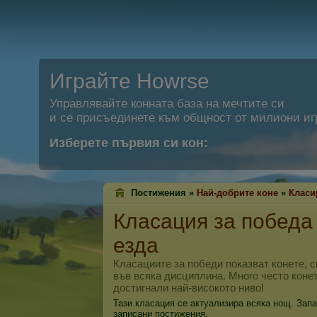
Играйте Howrse
Управлявайте конната база на мечтите си
и се присъединете към общност от милиони иг
Изберете първия си кон:
Постижения »
Най-добрите коне
»
Класи
Класация за победа
езда
Класациите за победи показват конете, 
във всяка дисциплина. Много често конет
достигнали най-високото ниво!
Тази класация се актуализира всяка нощ. Запа
записани постижения.