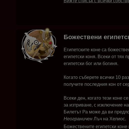
Вижте списък с всички собств
Божествени египетс
Египетските коне са божестве
египетски коня. Всеки от тях
египетски бог или богиня.
Когато съберете всички 10 ра
получите последния кон от сер
Всеки ден, когато тези коне се
за изтриване, с изключение н
Билетът Ра може да ви предло
Неограничен
Лъч на Хелиос.
Божествените египетски коне н