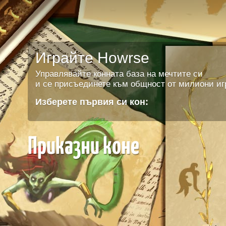
Играйте Howrse
Управлявайте конната база на мечтите си
и се присъединете към общност от милиони иг
Изберете първия си кон:
Приказни коне