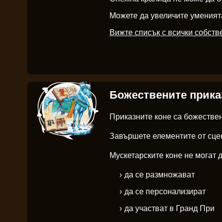
Можете да увеличите уменията
Вижте списък с всички собст
Божествените прика
Приказните коне са божествен
Завършете елементите от сцен
Мускетарските коне не могат д
да се размножават
да се персонализират
да участват в Гранд При