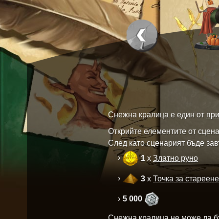
Снежна кралица е един от
при
Открийте елементите от сценар
След като сценарият бъде зав
1
x
Златно руно
3
x
Точка за стареене
5 000
Снежна кралица не може да б