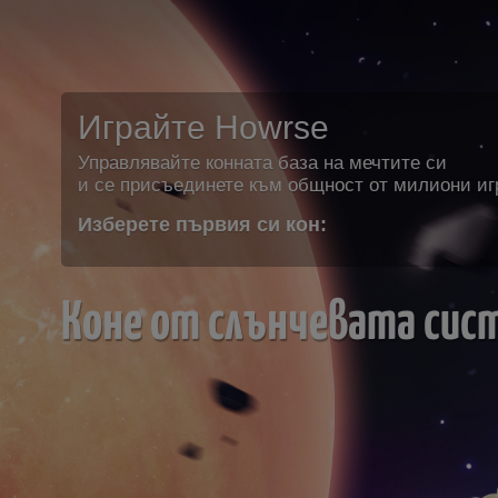
Играйте Howrse
Управлявайте конната база на мечтите си
и се присъединете към общност от милиони иг
Изберете първия си кон:
Коне от слънчевата сис