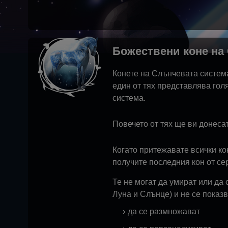
Божествени коне на
Конете на Слънчевата система
един от тях представлява гол
система.
Повечето от тях ще ви донеса
Когато притежавате всички ко
получите последния кон от се
Те не могат да умират или да 
Луна и Слънце) и не се показв
да се размножават