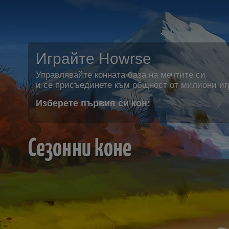
Играйте Howrse
Управлявайте конната база на мечтите си
и се присъединете към общност от милиони иг
Изберете първия си кон:
Сезонни коне