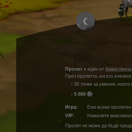
Пролет
е един от
божествени
През пролетта, когато влезете
30 точки за умения, коит
5 000
Игра:
Екю всеки пролетен 
VIP:
Намалете максималн
Пролет не може да бъде прод