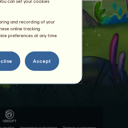
 You can set your cookies
haring and recording of your
hese online tracking
ookie preferences at any time
cline
Accept
и детайли
Управление на бисквитки
Правила за поведение