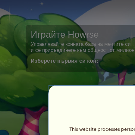
Играйте Howrse
Управлявайте конната база на мечтите си
и се присъединете към общност от милион
Изберете първия си кон:
This website processes persona