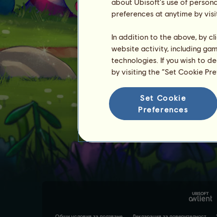
about Ubisoft's use of persona
preferences at anytime by visi
In addition to the above, by c
website activity, including ga
technologies. If you wish to d
by visiting the “Set Cookie Pr
Set Cookie
Preferences
Общи условия за ползване
Декларация за поверителност