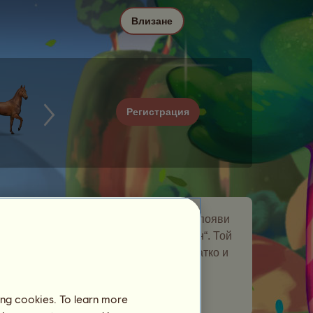
Влизане
Регистрация
Магарерог е скитащ се кон, който се появи
в събитието
Еднорози
„Скитащ се кон“. Той
остана в развъдната ви ферма за кратко и
ви даде подарък.
Брой посетени играчи:
158
ing cookies. To learn more