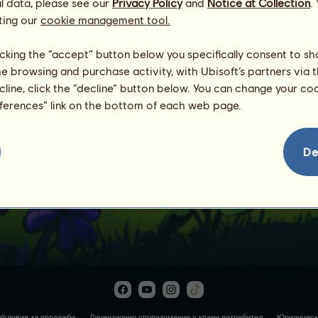
l data, please see our
Privacy Policy
and
Notice at Collection
.
ting our
cookie management tool.
licking the “accept” button below you specifically consent to s
me browsing and purchase activity, with Ubisoft’s partners via t
ecline, click the “decline” button below. You can change your c
eferences” link on the bottom of each web page.
Магарерог
De
Условия за продажби
Лицензионно споразумение с краен потребител
Юридическ