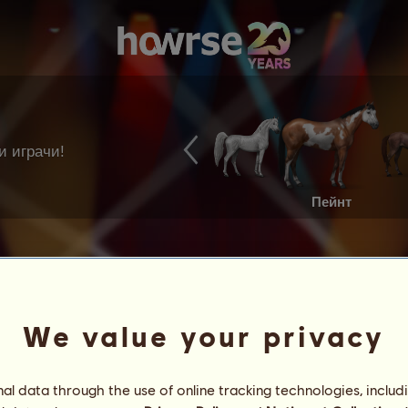
и играчи!
Пейнт
We value your privacy
l data through the use of online tracking technologies, includ