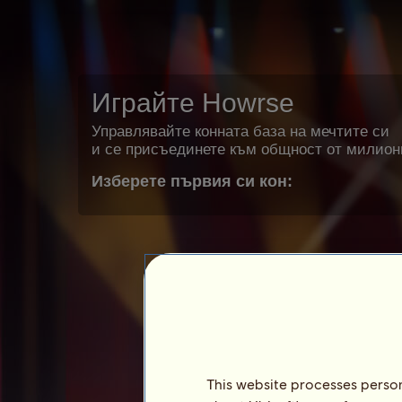
Играйте Howrse
Управлявайте конната база на мечтите си
и се присъединете към общност от милион
Изберете първия си кон:
This website processes persona