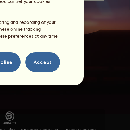
 You can set your cookies
haring and recording of your
hese online tracking
ookie preferences at any time
cline
Accept
и детайли
Управление на бисквитки
Правила за поведение