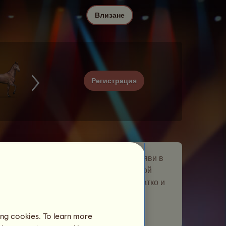
Влизане
Регистрация
Електро е скитащ се кон, който се появи в
събитието
Музика
„Скитащ се кон“. Той
остана в развъдната ви ферма за кратко и
ви даде подарък.
Брой посетени играчи:
22
ing cookies. To learn more