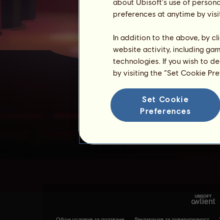
about Ubisoft's use of persona
preferences at anytime by visi
In addition to the above, by c
website activity, including ga
technologies. If you wish to d
by visiting the “Set Cookie Pr
Set Cookie
Preferences
Общи условия за ползване
Декларация за поверителност