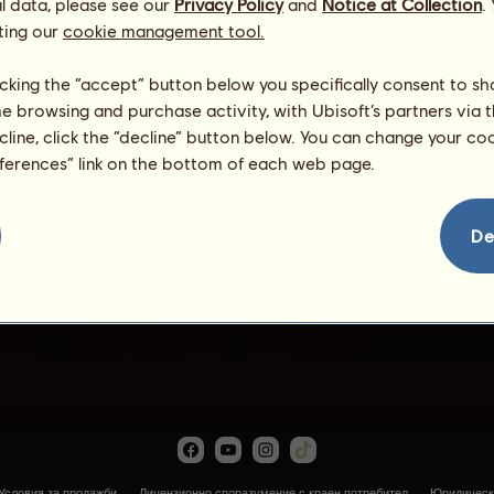
l data, please see our
Privacy Policy
and
Notice at Collection
.
ting our
cookie management tool.
licking the “accept” button below you specifically consent to s
me browsing and purchase activity, with Ubisoft’s partners via t
ecline, click the “decline” button below. You can change your c
eferences” link on the bottom of each web page.
Електро
De
Условия за продажби
Лицензионно споразумение с краен потребител
Юридическ