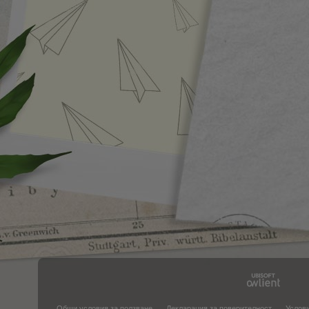
Общи условия за ползване
Декларация за поверителност
Услови