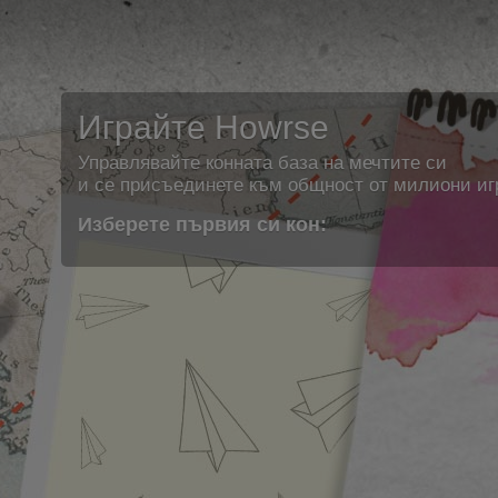
Играйте Howrse
Управлявайте конната база на мечтите си
и се присъединете към общност от милиони иг
Изберете първия си кон: