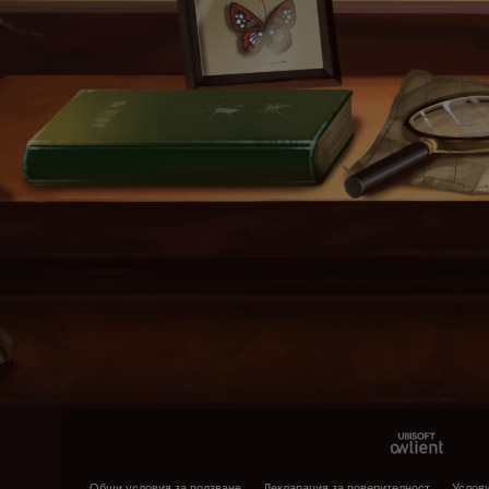
Общи условия за ползване
Декларация за поверителност
Услови