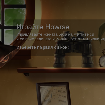
Играйте Howrse
Управлявайте конната база на мечтите си
и се присъединете към общност от милиони иг
Изберете първия си кон: