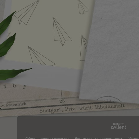
Общи условия за ползване
Декларация за поверителност
Услови