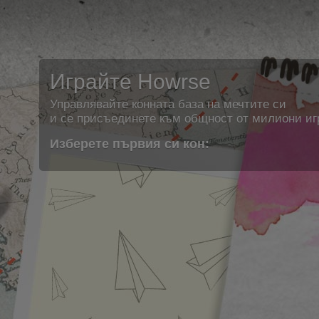
Играйте Howrse
Управлявайте конната база на мечтите си
и се присъединете към общност от милиони иг
Изберете първия си кон: