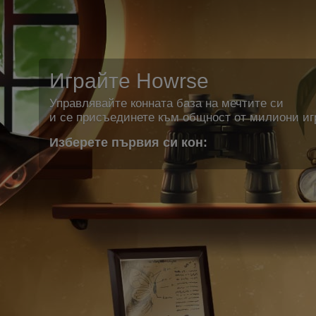
Играйте Howrse
Управлявайте конната база на мечтите си
и се присъединете към общност от милиони иг
Изберете първия си кон: