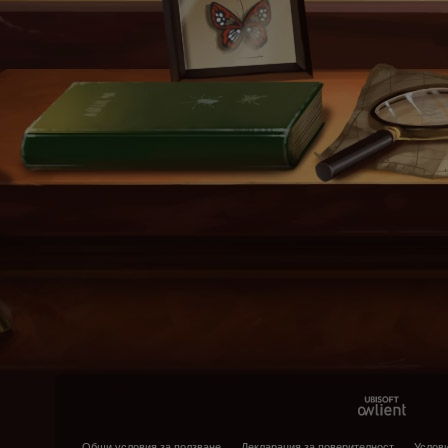
Общи условия за ползване
Декларация за поверителност
Услови