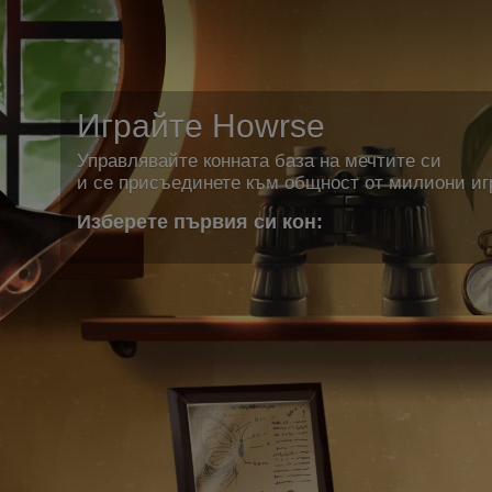
Играйте Howrse
Управлявайте конната база на мечтите си
и се присъединете към общност от милиони иг
Изберете първия си кон: