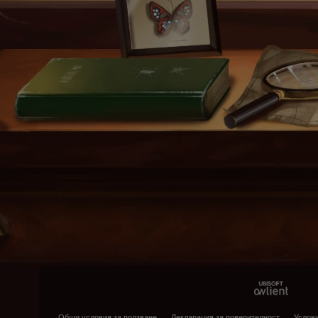
Общи условия за ползване
Декларация за поверителност
Услови