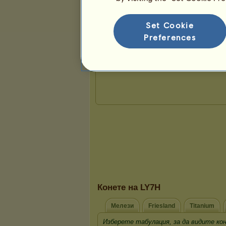
Set Cookie
Презентация
Preferences
Конете на LY7H
Мелези
Friesland
Titanium
Изберете табулация, за да видите ко