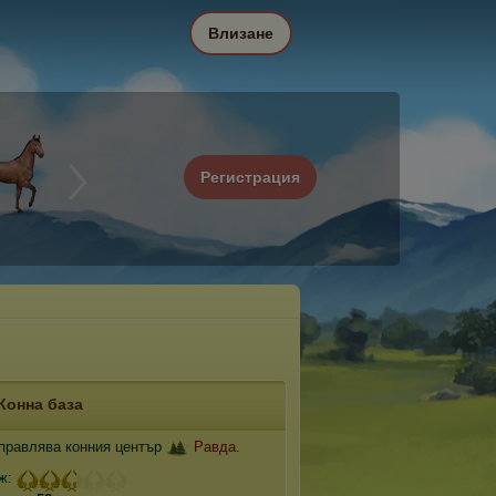
Влизане
Регистрация
Конна база
правлява конния център
Равда
.
ж: