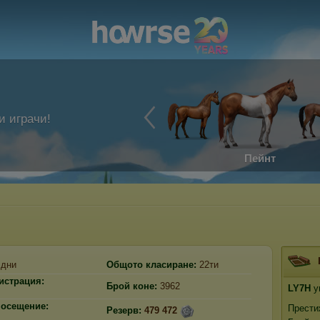
и играчи!
Пейнт
дни
Общото класиране:
22ти
гистрация:
Брой коне:
3962
LY7H
у
посещение:
Прести
Резерв:
479 472