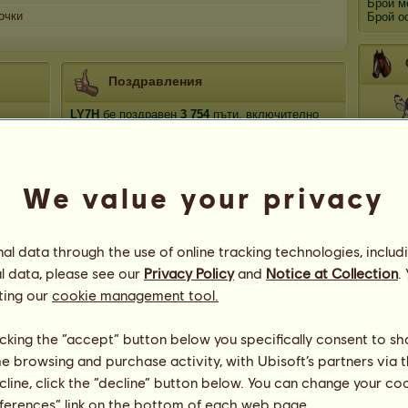
Брой м
очки
Брой о
Поздравления
LY7H
бе поздравен
3 754
пъти, включително
последните:
Стъ
кр
Mira
преди 23 дни
Mira
преди 27 дни
We value your privacy
Mira
преди 29 дни
Ляст
Mira
преди 30 дни
оп
Mira
преди 30 дни
l data through the use of online tracking technologies, includ
l data, please see our
Privacy Policy
and
Notice at Collection
.
Ика
син
ting our
cookie management tool.
licking the “accept” button below you specifically consent to s
me browsing and purchase activity, with Ubisoft’s partners via t
ecline, click the “decline” button below. You can change your c
LY7H
п
eferences” link on the bottom of each web page.
192