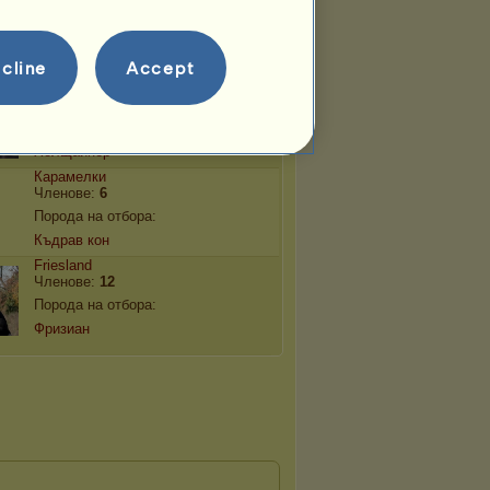
Членове:
12
Порода на отбора:
Конемара
cline
Accept
Tιtaniυм
Членове:
6
Порода на отбора:
Холщайнер
Карамелки
Членове:
6
Порода на отбора:
Къдрав кон
Friesland
Членове:
12
Порода на отбора:
Фризиан