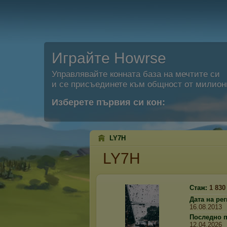
Играйте Howrse
Управлявайте конната база на мечтите си
и се присъединете към общност от милион
Изберете първия си кон:
LY7H
LY7H
Стаж:
1 830
Дата на ре
16.08.2013
Последно 
12.04.2026