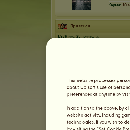
Карма:
10
т
Приятели
LY7H
има
25
приятели:
wert12
illicit love
phoenix_tedi
Жоро Г
ГАЛИНА
This website processes persona
1
2
3
4
5
about Ubisoft's use of persona
preferences at anytime by visi
Трофеи
In addition to the above, by c
website activity, including ga
technologies. If you wish to d
by visiting the “Set Cookie Pr
5
17
74