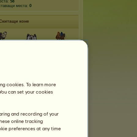
еста:
58
ставащи места:
0
Скитащи коне
клено
Морфо
Динамина
ило
менелай
овичи
Тополова
Мъртвешка
ашки
пеперуда
глава
ing cookies. To learn more
 You can set your cookies
рова
Кардаминова
Адмирал
евка
пеперуда
haring and recording of your
Отбори
hese online tracking
ookie preferences at any time
ринадлежи на
4
отбори:
☄ ҒἿȒἝ & ICΣ ϟ