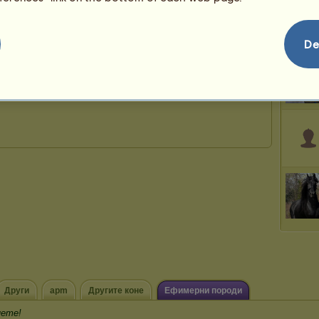
De
Други
apm
Другите коне
Ефимерни породи
нете!