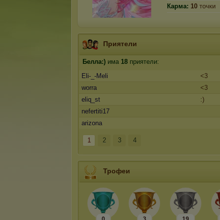
Карма:
10
точки
Приятели
Белла:)
има
18
приятели:
Eli-_-Meli
<3
worra
<3
eliq_st
:)
nefertiti17
arizona
1
2
3
4
Трофеи
0
3
19