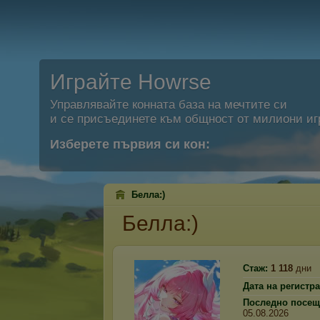
Играйте Howrse
Управлявайте конната база на мечтите си
и се присъединете към общност от милиони иг
Изберете първия си кон:
Белла:)
Белла:)
Стаж:
1 118
дни
Дата на регистр
Последно посещ
05.08.2026