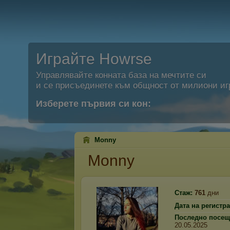
Играйте Howrse
Управлявайте конната база на мечтите си
и се присъединете към общност от милиони иг
Изберете първия си кон:
Mоnny
Mоnny
Стаж:
761
дни
Дата на регистр
Последно посещ
20.05.2025