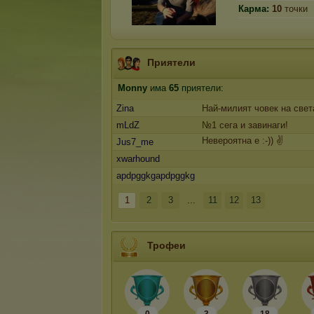
Карма:
10
точки
Приятели
Mоnny
има
65
приятели:
Zina
Най-милият човек на свет
mLdZ
№1 сега и завинаги!
Невероятна е :-)) ✌
Jus7_me
xwarhound
apdpggkgapdpggkg
1
2
3
...
11
12
13
Трофеи