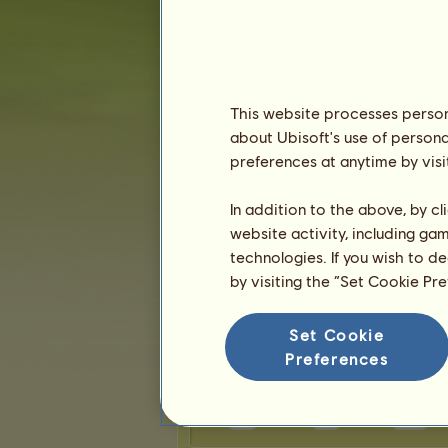
Карма:
10
т
Приятели
This website processes persona
Боряна
има
5
приятели:
about Ubisoft's use of persona
SERVAL
preferences at anytime by visi
Рени
didiii
In addition to the above, by c
stellae
website activity, including ga
Валентин
technologies. If you wish to d
by visiting the “Set Cookie Pr
Трофеи
Set Cookie
Preferences
1
1
14