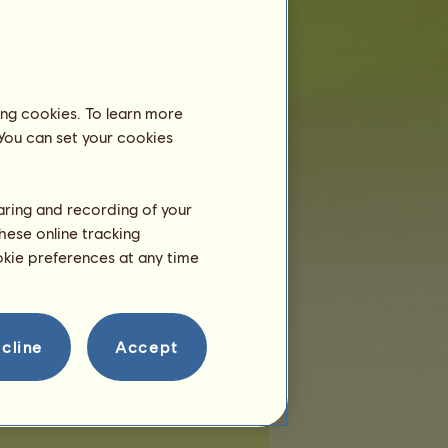
еста:
38
ставащи места:
35
ing cookies. To learn more
 You can set your cookies
haring and recording of your
hese online tracking
ookie preferences at any time
cline
Accept