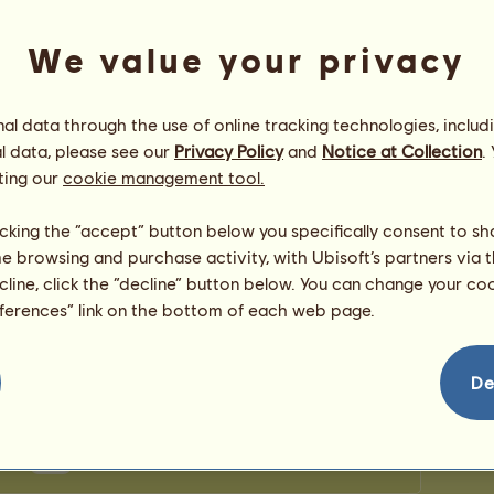
Брой м
очки
Брой о
We value your privacy
Поздравления
l data through the use of online tracking technologies, includ
Боряна
бе поздравен
117
пъти, включително
l data, please see our
Privacy Policy
and
Notice at Collection
.
последните:
ting our
cookie management tool.
WHITE ANGEL
преди 6 дни
Traveller
преди 8 дни
licking the “accept” button below you specifically consent to s
Mira
преди 13 дни
me browsing and purchase activity, with Ubisoft’s partners via t
wert12
преди 14 дни
ecline, click the “decline” button below. You can change your c
WHITE ANGEL
преди 18 дни
eferences” link on the bottom of each web page.
De
83