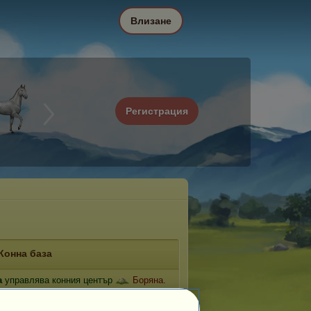
Влизане
Регистрация
Конна база
а
управлява конния център
Боряна
.
ж: