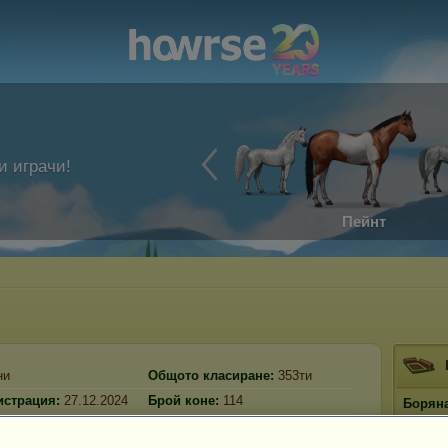
и играчи!
Пейнт
ни
Общото класиране:
353ти
истрация:
27.12.2024
Брой коне:
114
Борян
осещение:
Резерв:
230 116
Прести