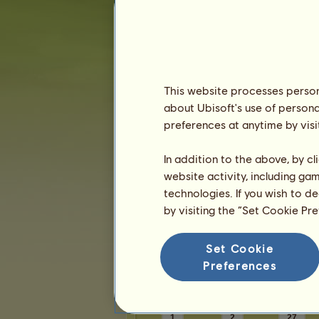
Карма:
10
т
Приятели
This website processes persona
Zoro
има
10
приятели:
about Ubisoft's use of persona
SERVAL
preferences at anytime by visi
stellae
Somila
In addition to the above, by c
Aeron
website activity, including ga
VENERA
technologies. If you wish to d
1
2
by visiting the “Set Cookie Pr
Set Cookie
Трофеи
Preferences
1
2
27