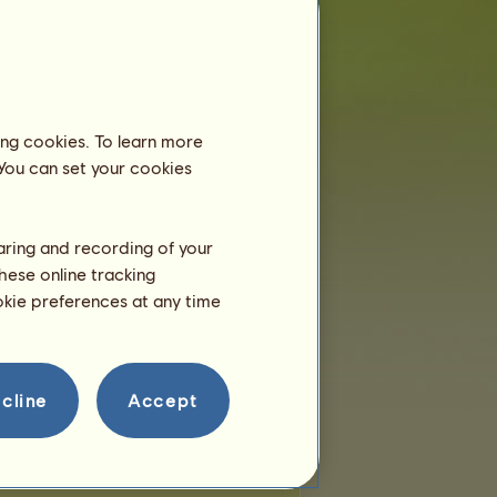
еста:
24
ставащи места:
15
Отбори
инадлежи на
1
отбор:
ing cookies. To learn more
*Lift me up*
Членове:
9
 You can set your cookies
Порода на отбора:
Кери
бог
haring and recording of your
hese online tracking
ookie preferences at any time
cline
Accept