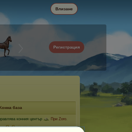
Влизане
Регистрация
Конна база
равлява конния център
При Zoro
.
ж: