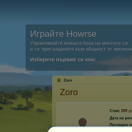
Играйте Howrse
Управлявайте конната база на мечтите си
и се присъединете към общност от милион
Изберете първия си кон:
Zoro
Zoro
Стаж:
289
д
Дата на рег
Последно п
20.04.2026