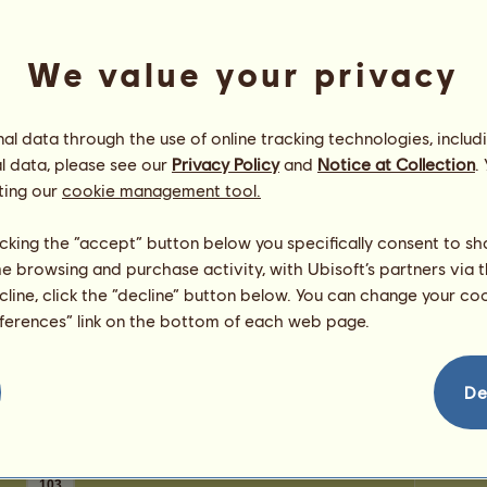
Брой м
очки
Брой о
We value your privacy
Поздравления
Zoro
пр
l data through the use of online tracking technologies, includ
Zoro
бе поздравен
142
пъти, включително
последните:
l data, please see our
Privacy Policy
and
Notice at Collection
.
Mira
преди 41 дни
ting our
cookie management tool.
Mira
преди 42 дни
Mira
преди 43 дни
licking the “accept” button below you specifically consent to s
Mira
преди 44 дни
me browsing and purchase activity, with Ubisoft’s partners via t
Mira
преди 45 дни
ecline, click the “decline” button below. You can change your c
eferences” link on the bottom of each web page.
De
103