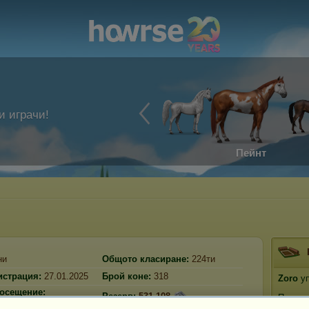
и играчи!
Пейнт
ни
Общото класиране:
224ти
истрация:
27.01.2025
Брой коне:
318
Zoro
уп
осещение:
Резерв:
531 108
Прести