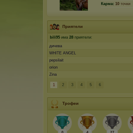
Карма:
10
точки
Приятели
bili95
има
28
приятели:
дичева
WHITE ANGEL
pepsilait
orion
Zina
1
2
3
4
5
6
Трофеи
0
4
27