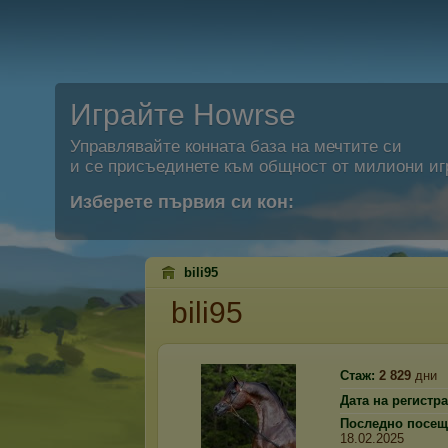
Играйте Howrse
Управлявайте конната база на мечтите си
и се присъединете към общност от милиони иг
Изберете първия си кон:
bili95
bili95
Стаж:
2 829
дни
Дата на регистр
Последно посещ
18.02.2025