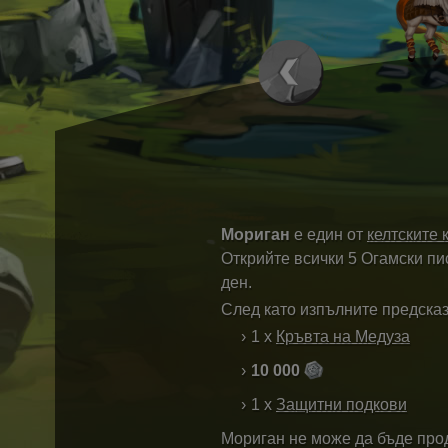
Мориган
е един от
келтските 
Открийте всички 5 Огамски пи
ден.
След като изпълните предсказ
1 x
Кръвта на Медуза
10 000
1 x
Защитни подкови
Мориган не може да бъде про