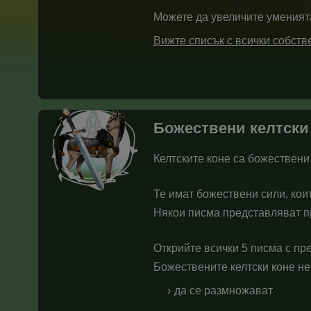
Можете да увеличите уменията
Вижте списък с всички собст
Божествени келтски
Келтските коне са божествени 
Те имат божествени сили, кои
Някои писма представляват пр
Открийте всички 5 писма с пр
Божествените келтски коне не 
да се размножават