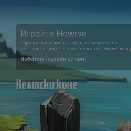
Играйте Howrse
Управлявайте конната база на мечтите си
и се присъединете към общност от милиони иг
Изберете първия си кон:
Келтски коне