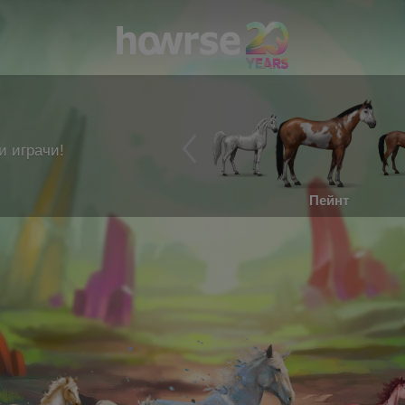
и играчи!
Пейнт