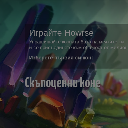
Играйте Howrse
Управлявайте конната база на мечтите си
и се присъединете към общност от милион
Изберете първия си кон:
Скъпоценни коне