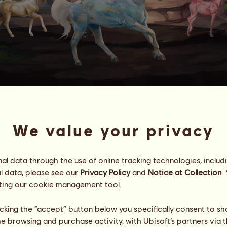
ОПАЛ
We value your privacy
 шанс да откриете
10
.
одаден.
l data through the use of online tracking technologies, includ
ията му, като
използвате кредитите си
.
l data, please see our
Privacy Policy
and
Notice at Collection
.
ting our
cookie management tool.
бственици на Опал
licking the “accept” button below you specifically consent to s
me browsing and purchase activity, with Ubisoft’s partners via t