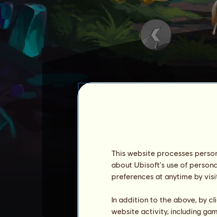
Опал
е
скъпоценен кон
.
Когато изяде морков, има
Опал не може да бъде пр
This website processes persona
Можете да увеличите умен
about Ubisoft's use of persona
preferences at anytime by visi
Вижте списък с всички со
In addition to the above, by c
website activity, including ga