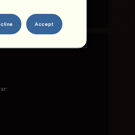
cline
Accept
гат: