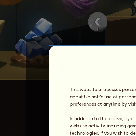
Кремък е един от
скалнит
Изпълнявайте мисии, за д
This website processes persona
След като достигнете пов
about Ubisoft's use of persona
preferences at anytime by visi
1
x
Медальона на Ат
In addition to the above, by c
Кремък не може да бъде 
website activity, including ga
Можете да увеличите умен
technologies. If you wish to d