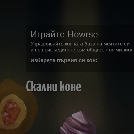
Играйте Howrse
Управлявайте конната база на мечтите си
и се присъединете към общност от милион
Изберете първия си кон:
Скални коне