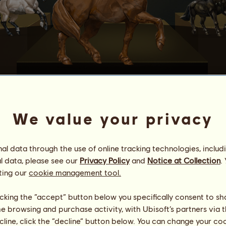
КРЕМЪК
We value your privacy
е коне
.
а се върнете обратно на повърхността на Земята.
l data through the use of online tracking technologies, includ
ърхността, ще получите:
l data, please see our
Privacy Policy
and
Notice at Collection
.
ting our
cookie management tool.
ина
licking the “accept” button below you specifically consent to s
продаден.
me browsing and purchase activity, with Ubisoft’s partners via t
ията ѝ, като
използвате кредитите си
.
ecline, click the “decline” button below. You can change your c