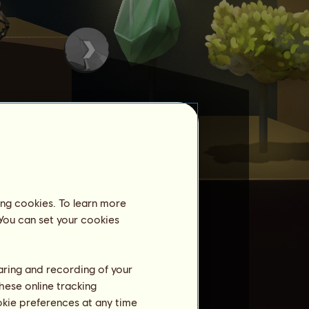
ing cookies. To learn more
 You can set your cookies
haring and recording of your
hese online tracking
ookie preferences at any time