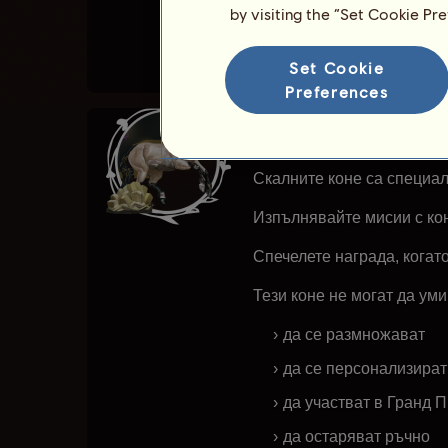
Вижте списък с всички со
by visiting the “Set Cookie Pr
Set Cookie
Preferences
Скалните коне
Скалните коне са специал
Изпълнявайте мисии с кон
Спечелете награда, когато
Тези коне не могат да уми
да се размножават
да се персонализират
да участват в Гранд 
да остаряват ръчно