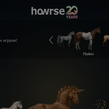
и играчи!
Пейнт