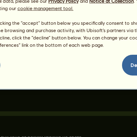
l data, please see our
Privacy Policy
and
Notice at Collection
.
ting our
cookie management tool.
licking the “accept” button below you specifically consent to s
me browsing and purchase activity, with Ubisoft’s partners via t
ecline, click the “decline” button below. You can change your c
eferences” link on the bottom of each web page.
De
ъде продаден.
обственици на Лаврадейро