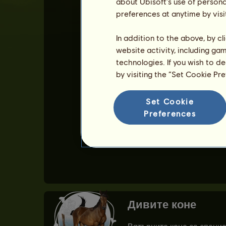
about Ubisoft's use of persona
preferences at anytime by visi
In addition to the above, by c
website activity, including ga
technologies. If you wish to d
by visiting the “Set Cookie Pr
Set Cookie
Preferences
Лаврадейро не може да б
Вижте списък с всички с
Дивите коне