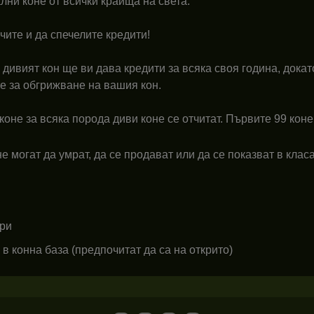
лни коне от всички краища на света.
учите и да спечелите кредити!
 дивият кон ще ви дава кредити за всяка своя година, докат
те за обгрижване на вашия кон.
оне за всяка порода диви коне се отчитат. Първите 99 коне
 могат да умрат, да се продават или да се показват в класа
При
в конна база (предпочитат да са на открито)