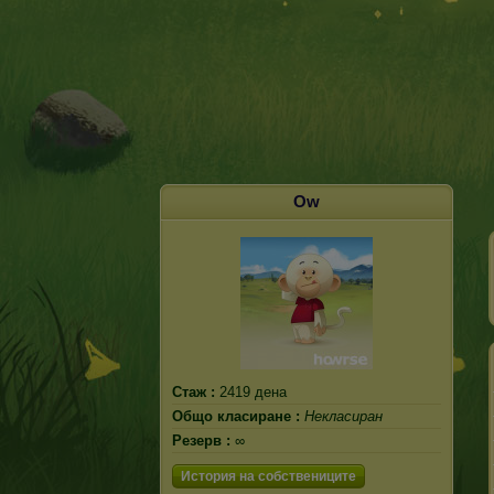
Ow
Стаж :
2419 дена
Общо класиране :
Некласиран
Резерв :
∞
История на собствениците