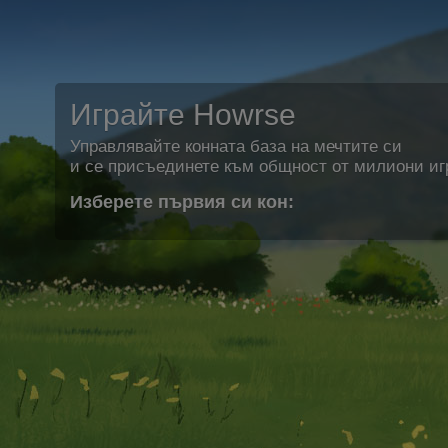
Играйте Howrse
Управлявайте конната база на мечтите си
и се присъединете към общност от милиони иг
Изберете първия си кон: