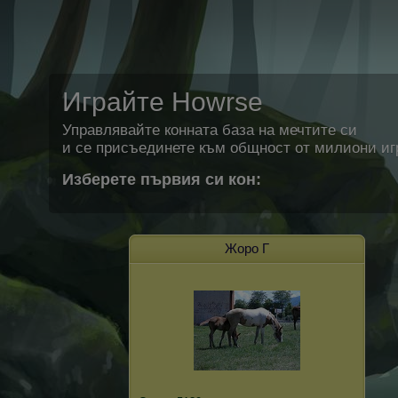
Играйте Howrse
Управлявайте конната база на мечтите си
и се присъединете към общност от милиони иг
Изберете първия си кон:
Жоро Г