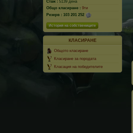
Стаж :
5139 дена
Общо класиране :
9ти
Резерв :
103 201 252
История на собствениците
КЛАСИРАНЕ
Общото класиране
Класиране за породата
Класация на победителите