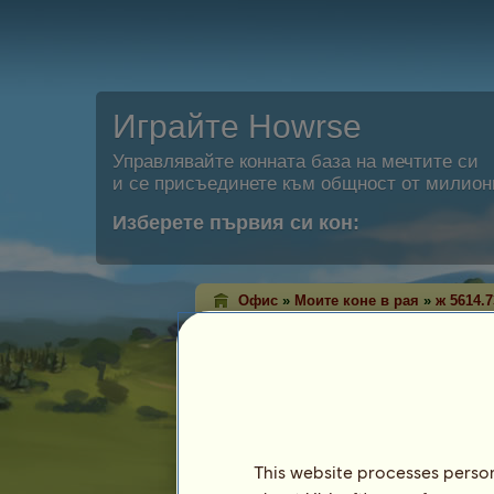
Играйте Howrse
Управлявайте конната база на мечтите си
и се присъединете към общност от милион
Изберете първия си кон:
Офис
»
Моите коне в рая
»
ж 5614.7
ж 5614.73
е в Рая сега.
Характеристики
Вид: Кон за езда
Порода:
Френски рисак
This website processes persona
Цвят на косъма: Тъмноалест