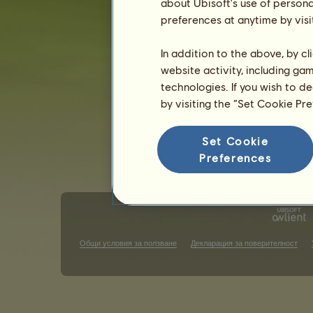
about Ubisoft's use of persona
Пол: женски
preferences at anytime by visi
In addition to the above, by c
website activity, including ga
technologies. If you wish to d
by visiting the “Set Cookie Pr
Set Cookie
Preferences
Общи условия за ползване
Декларация за поверителност