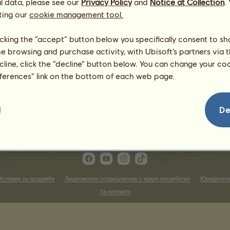
l data, please see our
Майка:
ж 5609.55
Privacy Policy
Ϭεαטτγ ανδ τξε
and
Notice at Collection
.
Ϭεαςτ
ting our
cookie management tool.
licking the “accept” button below you specifically consent to s
me browsing and purchase activity, with Ubisoft’s partners via t
ecline, click the “decline” button below. You can change your c
eferences” link on the bottom of each web page.
De
Условия за продажби
Лицензионно споразумение с краен потребител
Юридическ
За контакти