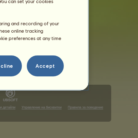
 You can set your cookies
haring and recording of your
hese online tracking
ookie preferences at any time
cline
Accept
и детайли
Управление на бисквитки
Правила за поведение