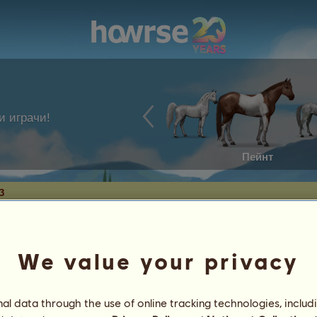
и играчи!
Пейнт
3
We value your privacy
Дата на раждане: 08.12.2019
Възраст: 31 години 10 месеца
Баща:
m 5612.31
Ϭεαטτγ ανδ τξε
l data through the use of online tracking technologies, includ
Ϭεαςτ