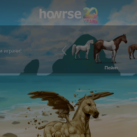
и играчи!
Пейнт