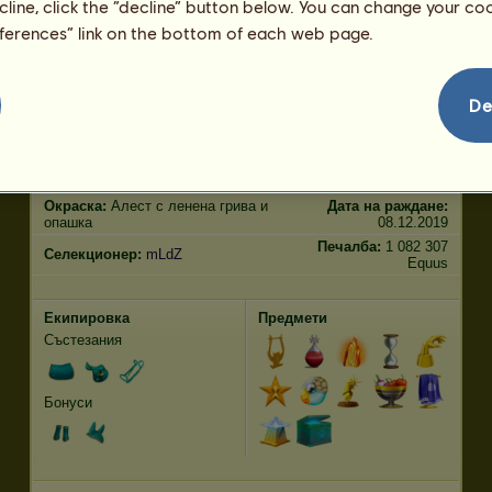
ecline, click the “decline” button below. You can change your c
Прескачане
852.77
eferences” link on the bottom of each web page.
Характеристики
Генетични
Бонус
De
Възраст:
249 години 8
Порода:
Френски рисак
месеца
Вид:
Ездитен пегас
Височина:
170
см
Пол:
скопен кон
Тегло:
494
кг
Окраска:
Алест с ленена грива и
Дата на раждане:
опашка
08.12.2019
Печалба:
1 082 307
Селекционер:
mLdZ
Equus
Екипировка
Предмети
Състезания
Бонуси