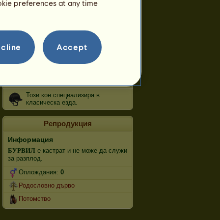
ookie preferences at any time
обяздване
Галоп
cline
Accept
Тръс
Прескачане
Състезания
Този кон специализира в
класическа езда.
Репродукция
Информация
Б
У
Р
В
И
Л
е кастрат и не може да служи
за разплод.
Оплождания:
0
Родословно дърво
Потомство