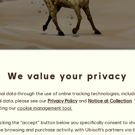
Б
У
Р
В
И
Л
Ϭεαטτγ ανδ τξε Ϭεαςτ
We value your privacy
Енергия
94
%
06:00
Здраве
100
%
Дух
100
%
l data through the use of online tracking technologies, includ
l data, please see our
Privacy Policy
and
Notice at Collection
.
Умения
Общо:
7568.90
ting our
cookie management tool.
Издръжливост
1257.42
Бързина
1614.43
обяздване
1399.57
licking the “accept” button below you specifically consent to s
Галоп
274.34
me browsing and purchase activity, with Ubisoft’s partners via t
Тръс
2170.37