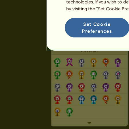
technologies. If you wish to d
by visiting the “Set Cookie Pr
КЛАСИРАНЕ
Общото класиране
Set Cookie
Класиране за породата
Preferences
Класация на победителите
Розетки