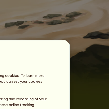
Конна база
Име:
ЯХЪР
До:
8 септември 2026 г.
Бокс:
ing cookies. To learn more
Ползи:
 You can set your cookies
Обучение
haring and recording of your
Издръжливост
hese online tracking
Бързина