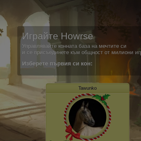
Играйте Howrse
Управлявайте конната база на мечтите си
и се присъединете към общност от милиони иг
Изберете първия си кон:
Tawunko