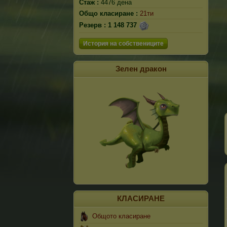
Стаж :
4476 дена
Общо класиране :
21ти
Резерв :
1 148 737
История на собствениците
Зелен дракон
КЛАСИРАНЕ
Общото класиране