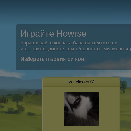
Играйте Howrse
Управлявайте конната база на мечтите си
и се присъединете към общност от милиони иг
Изберете първия си кон:
veselinova77