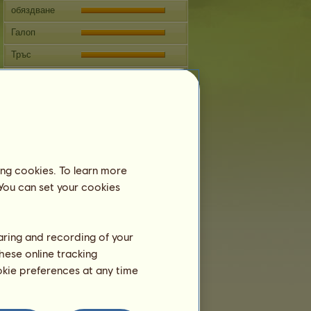
обяздване
Галоп
Тръс
Прескачане
Репродукция
Информация
Gold Hungry Horse
не може да се
селекционира.
ing cookies. To learn more
Родословно дърво
 You can set your cookies
haring and recording of your
hese online tracking
ookie preferences at any time