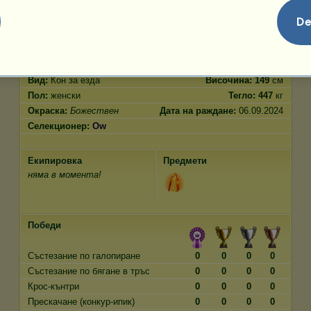
Прескачане
2640.00
De
Характеристики
Генетични
Бонус
Порода:
Божествен
Възраст:
14 години
Вид:
Кон за езда
Височина:
149
см
Пол:
женски
Тегло:
447
кг
Окраска:
Божествен
Дата на раждане:
06.09.2024
Селекционер:
Ow
Екипировка
Предмети
няма в момента!
Победи
Състезание по галопиране
0
0
0
0
Състезание по бягане в тръс
0
0
0
0
Крос-кънтри
0
0
0
0
Прескачане (конкур-ипик)
0
0
0
0