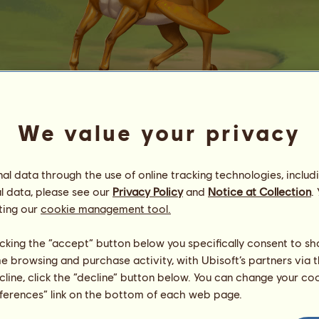
We value your privacy
Gold Hungry Horse
Енергия
100
%
l data through the use of online tracking technologies, includ
08:00
Здраве
100
%
l data, please see our
Privacy Policy
and
Notice at Collection
.
Дух
100
%
ting our
cookie management tool.
Умения
Общо:
15370.00
licking the “accept” button below you specifically consent to s
Издръжливост
2490.00
me browsing and purchase activity, with Ubisoft’s partners via t
Бързина
2530.00
ecline, click the “decline” button below. You can change your c
обяздване
2580.00
eferences” link on the bottom of each web page.
Галоп
2620.00
Тръс
2510.00