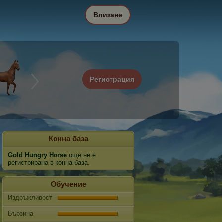
Влизане
Регистрация
Конна база
Gold Hungry Horse
още не е
регистрирана в конна база.
Обучение
Издръжливост
Бързина