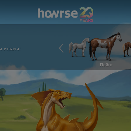
и играчи!
Пейнт