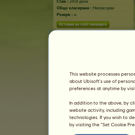
Стаж :
2419 дена
Общо класиране :
Некласиран
Резерв :
∞
История на собствениците
This website processes persona
about Ubisoft's use of persona
preferences at anytime by visi
In addition to the above, by c
website activity, including ga
technologies. If you wish to d
by visiting the “Set Cookie Pr