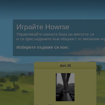
Играйте Howrse
Управлявайте конната база на мечтите си
и се присъединете към общност от милиони иг
Изберете първия си кон:
doni 26