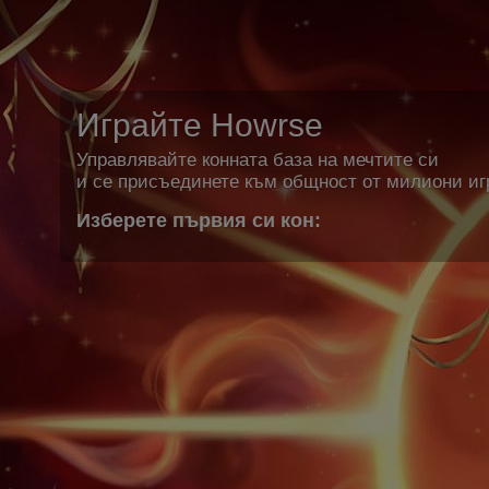
Играйте Howrse
Управлявайте конната база на мечтите си
и се присъединете към общност от милиони иг
Изберете първия си кон: