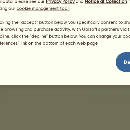
l data, please see our
Privacy Policy
and
Notice at Collection
.
ting our
cookie management tool.
Няма продажби за показване
licking the “accept” button below you specifically consent to s
me browsing and purchase activity, with Ubisoft’s partners via t
ecline, click the “decline” button below. You can change your c
eferences” link on the bottom of each web page.
Условия за продажби
Лицензионно споразумение с краен потребител
Юридическ
De
За контакти