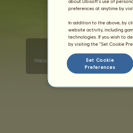
about Ubisoft's use of persona
preferences at anytime by visi
In addition to the above, by c
website activity, including ga
technologies. If you wish to d
by visiting the “Set Cookie Pr
Set Cookie
Общи условия за ползване
Декларация за поверителност
Preferences