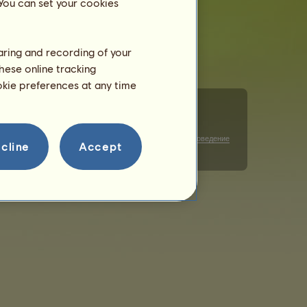
 You can set your cookies
haring and recording of your
hese online tracking
ookie preferences at any time
и детайли
Управление на бисквитки
Правила за поведение
cline
Accept