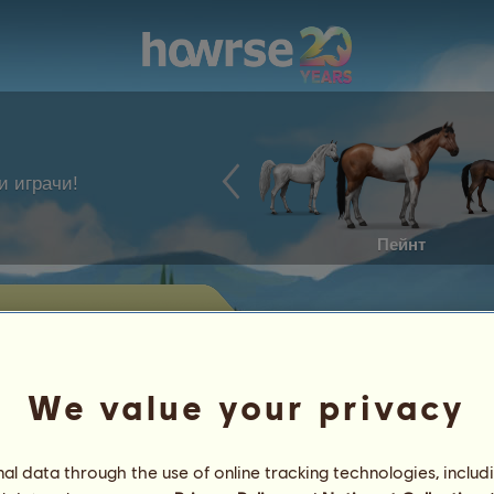
и играчи!
Пейнт
 на горемыка'
ате конете, които се предлагат в
We value your privacy
Постижения
l data through the use of online tracking technologies, includ
Характеристики
Предмети
/
Умения
Генетика