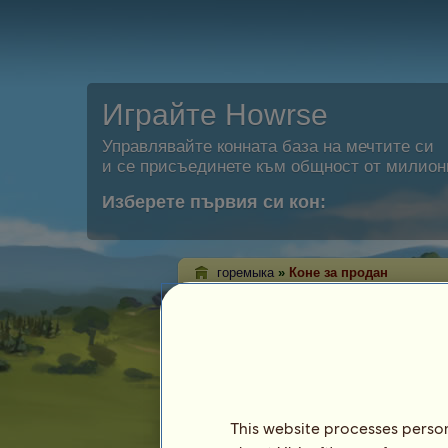
Играйте Howrse
Управлявайте конната база на мечтите си
и се присъединете към общност от милион
Изберете първия си кон:
горемыка
»
Коне за продан
Конете за продан
На тази страница ще можете да вижд
момента за продажба от горемыка..
This website processes persona
Кон