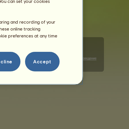
 You can set your cookies
haring and recording of your
hese online tracking
ookie preferences at any time
и детайли
Управление на бисквитки
Правила за поведение
cline
Accept