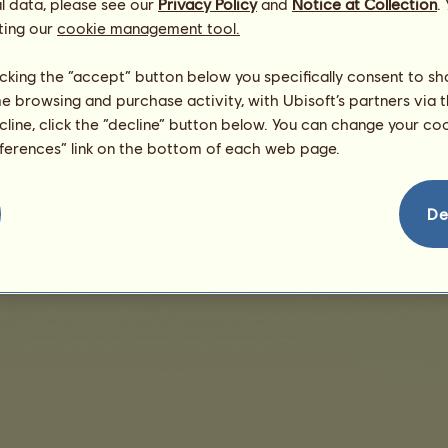
l data, please see our
Privacy Policy
and
Notice at Collection
.
ting our
cookie management tool.
Няма продажби за показване
licking the “accept” button below you specifically consent to s
me browsing and purchase activity, with Ubisoft’s partners via t
ecline, click the “decline” button below. You can change your c
eferences” link on the bottom of each web page.
Условия за продажби
Лицензионно споразумение с краен потребител
Юридическ
De
За контакти