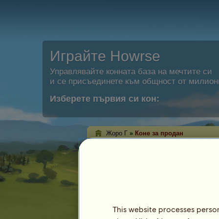
Играйте Howrse
Управлявайте конната база на мечтите си
и се присъединете към общност от милион
Изберете първия си кон:
Жоро Г
»
Коне за продан
Конете за продан 
На тази страница ще можете да вижд
момента за продажба от Жоро Г..
This website processes persona
Кон