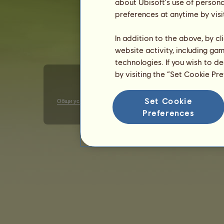
about Ubisoft's use of persona
preferences at anytime by visi
In addition to the above, by c
website activity, including ga
technologies. If you wish to d
by visiting the “Set Cookie Pr
Set Cookie
Общи условия за ползване
Декларация за поверителност
Preferences