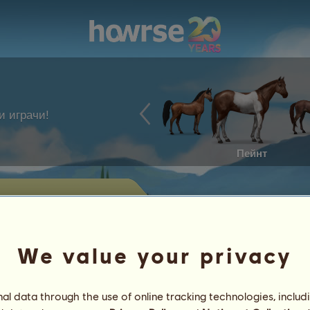
и играчи!
Пейнт
на Жоро Г'
ате конете, които се предлагат в
We value your privacy
Постижения
l data through the use of online tracking technologies, includ
Характеристики
Предмети
/
Умения
Генетика