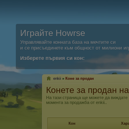
Играйте Howrse
Управлявайте конната база на мечтите си
и се присъединете към общност от милиони иг
Изберете първия си кон:
enkii
»
Коне за продан
Конете за продан на 
На тази страница ще можете да виждате к
момента за продажба от enkii..
Кон
Хар