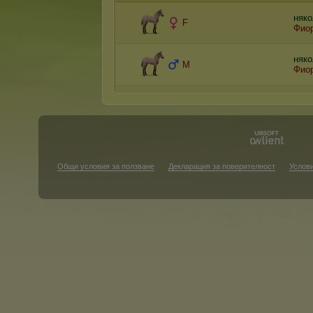
няко
F
Фио
няко
M
Фио
Общи условия за ползване
Декларация за поверителност
Услови