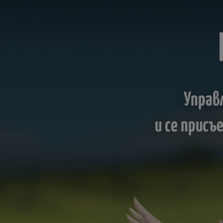
Управ
и се прис