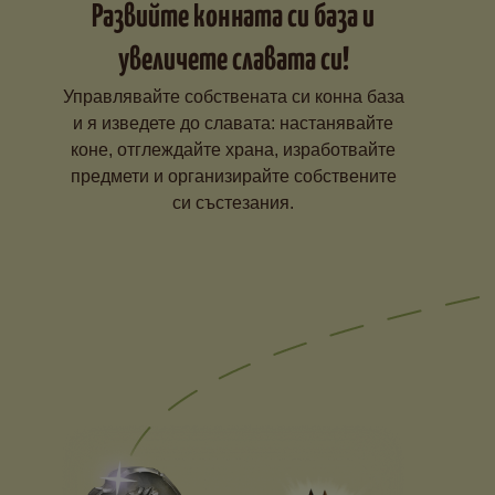
Развийте конната си база и
увеличете славата си!
Управлявайте собствената си конна база
и я изведете до славата: настанявайте
коне, отглеждайте храна, изработвайте
предмети и организирайте собствените
си състезания.