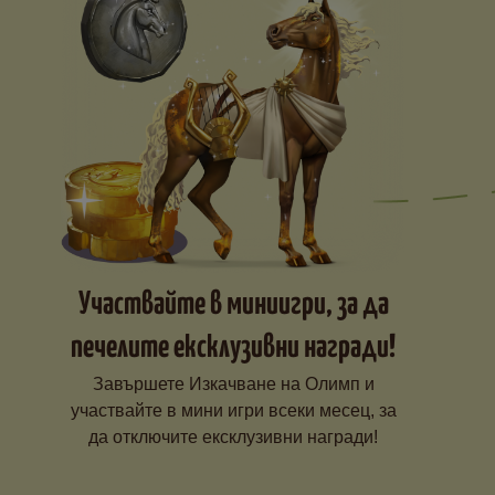
Участвайте в миниигри, за да
печелите ексклузивни награди!
Завършете Изкачване на Олимп и
участвайте в мини игри всеки месец, за
да отключите ексклузивни награди!