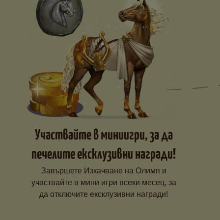
Участвайте в миниигри, за да
печелите ексклузивни награди!
Завършете Изкачване на Олимп и
участвайте в мини игри всеки месец, за
да отключите ексклузивни награди!