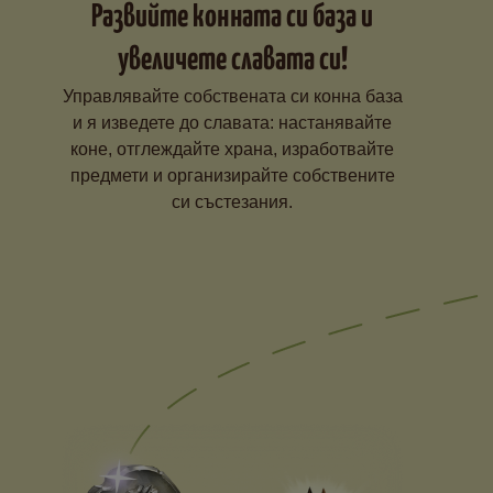
Развийте конната си база и
увеличете славата си!
Управлявайте собствената си конна база
и я изведете до славата: настанявайте
коне, отглеждайте храна, изработвайте
предмети и организирайте собствените
си състезания.