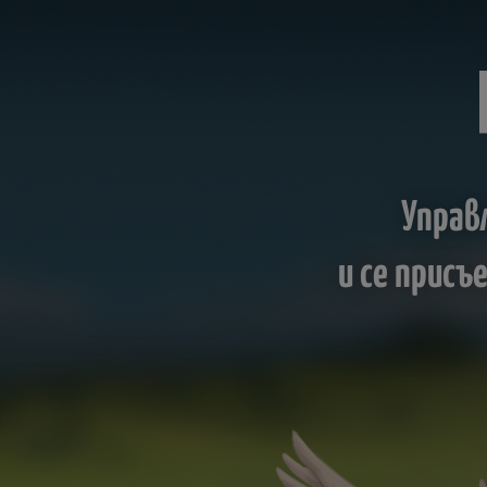
Управ
и се прис