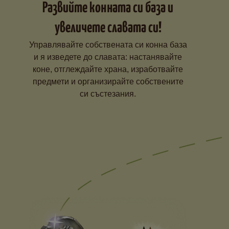
Развийте конната си база и
увеличете славата си!
Управлявайте собствената си конна база
и я изведете до славата: настанявайте
коне, отглеждайте храна, изработвайте
предмети и организирайте собствените
си състезания.