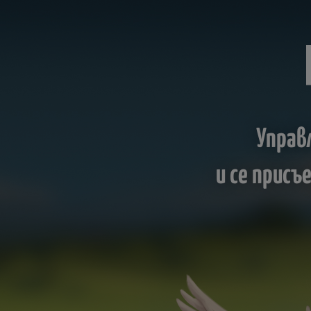
Управ
и се прис