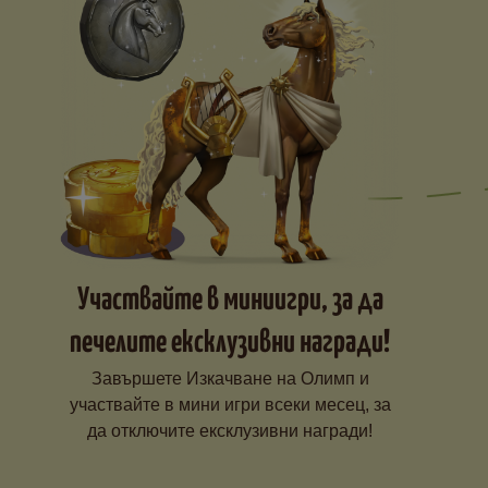
Участвайте в миниигри, за да
печелите ексклузивни награди!
Завършете Изкачване на Олимп и
участвайте в мини игри всеки месец, за
да отключите ексклузивни награди!