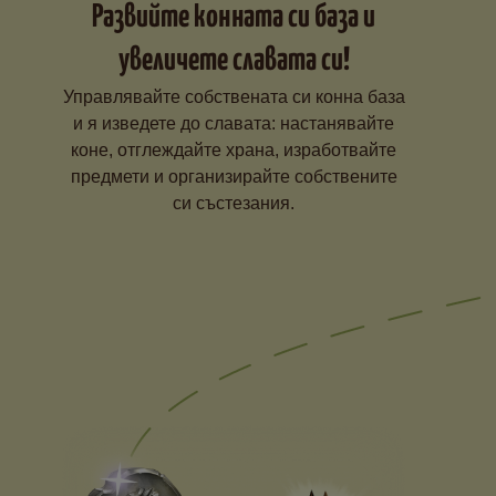
Развийте конната си база и
увеличете славата си!
Управлявайте собствената си конна база
и я изведете до славата: настанявайте
коне, отглеждайте храна, изработвайте
предмети и организирайте собствените
си състезания.