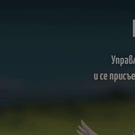
Управ
и се прис