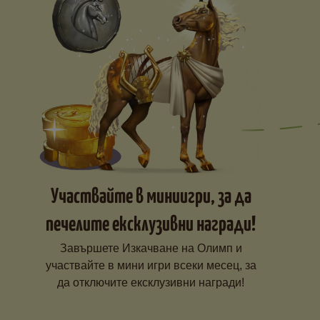
Участвайте в миниигри, за да
печелите ексклузивни награди!
Завършете Изкачване на Олимп и
участвайте в мини игри всеки месец, за
да отключите ексклузивни награди!