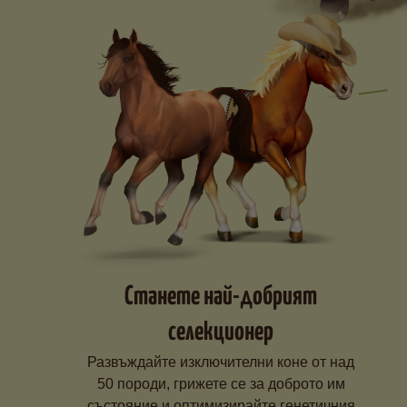
Станете най-добрият
селекционер
Развъждайте изключителни коне от над
50 породи, грижете се за доброто им
състояние и оптимизирайте генетичния