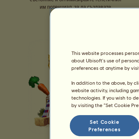
им потенциал, за да създавате
поколения шампиони.
This website processes persona
about Ubisoft's use of persona
preferences at anytime by visi
In addition to the above, by c
website activity, including ga
technologies. If you wish to d
by visiting the “Set Cookie Pr
Set Cookie
Preferences