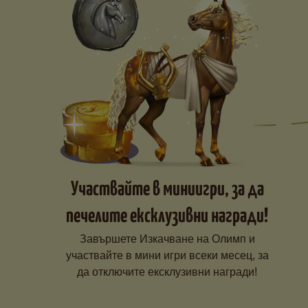
Участвайте в миниигри, за да
печелите ексклузивни награди!
Завършете Изкачване на Олимп и
участвайте в мини игри всеки месец, за
да отключите ексклузивни награди!