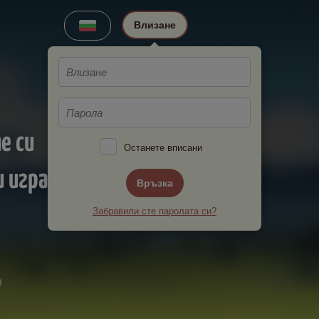
Влизане
е си
Останете вписани
 играчи!
Връзка
Забравили сте паролата си?