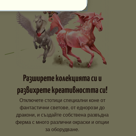
Разширете колекцията си и
развихрете креативността си!
Отключете стотици специални коне от
фантастични светове, от еднорози до
дракони, и създайте собствена развъдна
ферма с много различни окраски и опции
за оборудване.