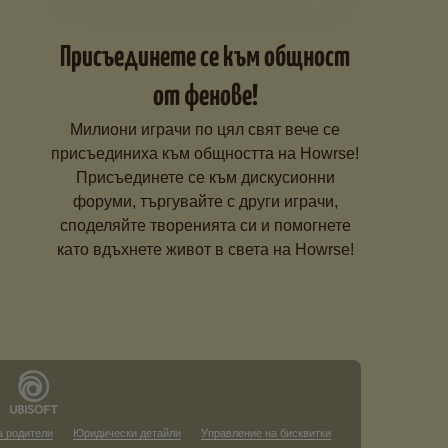
Присъединете се към общност
от фенове!
Милиони играчи по цял свят вече се
присъединиха към общността на Howrse!
Присъединете се към дискусионни
форуми, търгувайте с други играчи,
споделяйте творенията си и помогнете
като вдъхнете живот в света на Howrse!
а родители
Юридически детайли
Управление на бисквитки