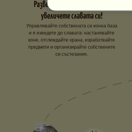
Развийте конната си база и
увеличете славата си!
Управлявайте собствената си конна база
и я изведете до славата: настанявайте
коне, отглеждайте храна, изработвайте
предмети и организирайте собствените
си състезания.