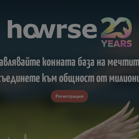
авлявайте конната база на мечтит
исъединете към общност от милиони
Регистрация