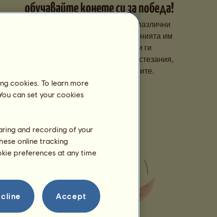
обучавайте конете си за победа!
Специализирайте конете си в различни
дисциплини, подобрявайте уменията им
със специално обучение и ги
регистрирайте за престижни състезания,
за да се изкачат в класациите.
ing cookies. To learn more
 You can set your cookies
haring and recording of your
hese online tracking
ookie preferences at any time
cline
Accept