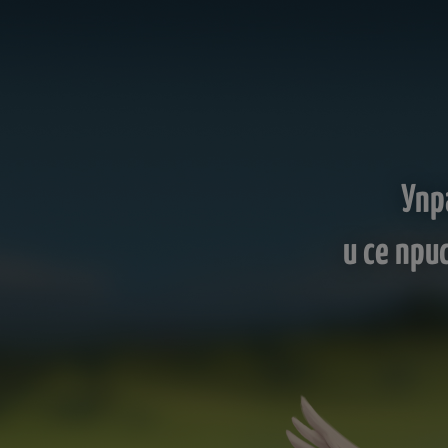
Упр
и се пр