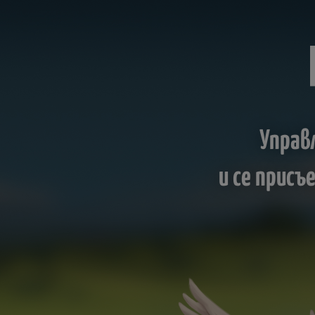
Управ
и се прис