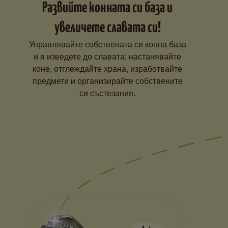
Развийте конната си база и
увеличете славата си!
Управлявайте собствената си конна база
и я изведете до славата: настанявайте
коне, отглеждайте храна, изработвайте
предмети и организирайте собствените
си състезания.