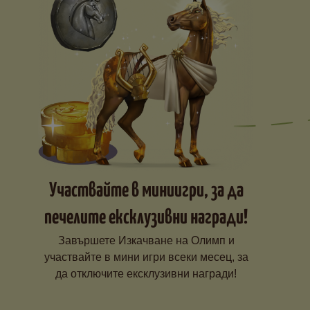
Участвайте в миниигри, за да
печелите ексклузивни награди!
Завършете Изкачване на Олимп и
участвайте в мини игри всеки месец, за
да отключите ексклузивни награди!