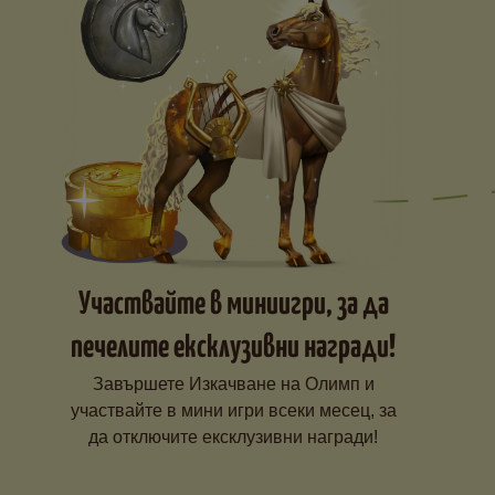
Участвайте в миниигри, за да
печелите ексклузивни награди!
Завършете Изкачване на Олимп и
участвайте в мини игри всеки месец, за
да отключите ексклузивни награди!