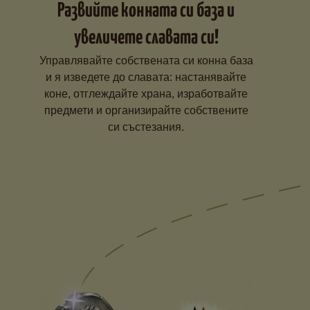
Развийте конната си база и
увеличете славата си!
Управлявайте собствената си конна база
и я изведете до славата: настанявайте
коне, отглеждайте храна, изработвайте
предмети и организирайте собствените
си състезания.