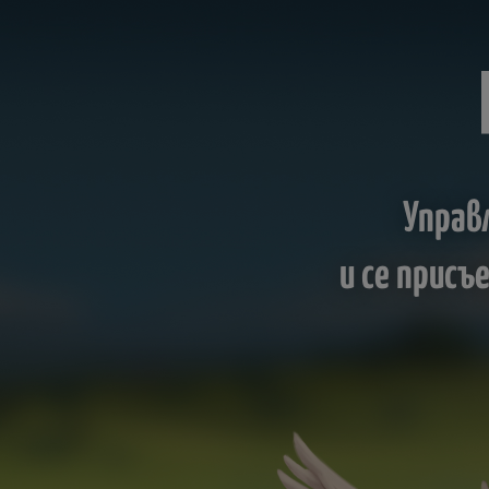
Управ
и се прис