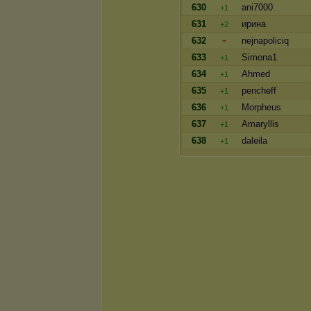
630
ani7000
+1
631
ирина
+2
632
nejnapoliciq
=
633
Simona1
+1
634
Ahmed
+1
635
pencheff
+1
636
Morpheus
+1
637
Amaryllis
+1
638
daleila
+1