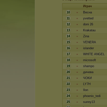
Играч
10
Весна
=
11
yvetted
=
12
doni 26
=
13
Krakatau
=
14
Zina
=
15
VENERA
=
16
islander
=
17
WHITE ANGEL
=
18
microsoft
=
19
shampo
=
20
дичева
=
21
ЧОКИ
=
22
LY7H
=
23
Ilon
=
24
phoenix_tedi
=
25
sunny13
=