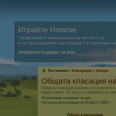
Играйте Howrse
Управлявайте конната база на мечтите си
и се присъединете към общност от милиони иг
Изберете първия си кон:
Постижения »
Класирания
»
shampo
Общата класация н
Общата класация показва топ играчите н
представяне. Тя често се променя, но ни
Актуализира се веднъж на ден.
Последна актуализация на 10 август 2026 г..
Общо класиране