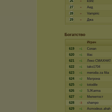
26
konc
=
27
Аид
=
28
Vampiric
=
29
Джа
=
Богатство
Играч
619
Conan
+1
620
lilac
+1
621
Леко СМАХНАТ
+1
622
tako1704
+1
623
merodia za filia
+1
624
Матрона
+2
625
totodile
+2
626
SJKarma
+2
627
Милкетост
+2
628
shampo
-3
629
Asmodeus.ahah
+1