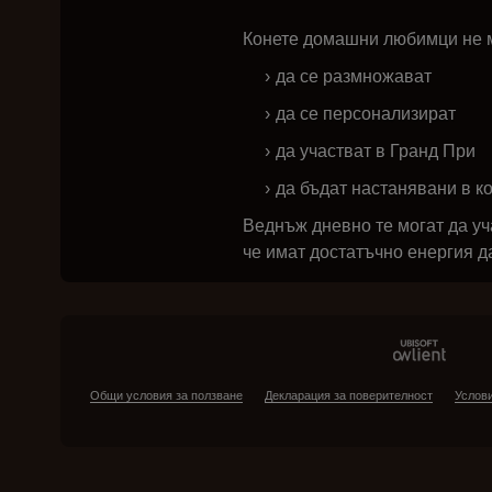
Конете домашни любимци не мог
да се размножават
да се персонализират
да участват в Гранд При
да бъдат настанявани в ко
Веднъж дневно те могат да уча
че имат достатъчно енергия да
Общи условия за ползване
Декларация за поверителност
Услови