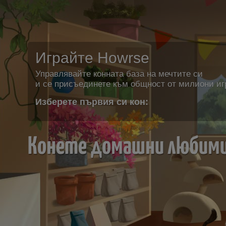
Играйте Howrse
Управлявайте конната база на мечтите си
и се присъединете към общност от милиони иг
Изберете първия си кон:
Конете домашни любим